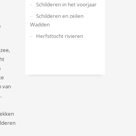
Schilderen in het voorjaar
Schilderen en zeilen
Wadden
n
Herfsttocht rivieren
 zee,
ht
n
ke
n van
.
rekken
ilderen