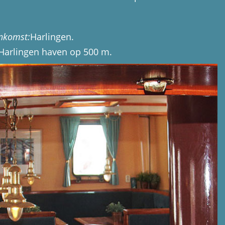
ankomst:
Harlingen.
 Harlingen haven op 500 m.
 500 m