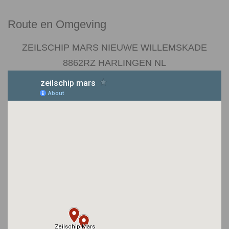
Route en Omgeving
ZEILSCHIP MARS NIEUWE
WILLEMSKADE
8862RZ HARLINGEN NL